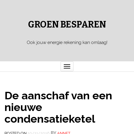
GROEN BESPAREN
Ook jouw energie rekening kan omlaag!
Toggle
navigation
De aanschaf van een
nieuwe
condensatieketel
BY
POSTED ON
10/11/2016
ANNET